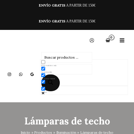
Ir
ENVÍO GRATIS
A PARTIR DE 150€
al
contenido
ENVÍO GRATIS
A PARTIR DE 150€
Exact matches only
Search in title
Search in content
product
Lámparas de techo
Inicio
Productos
Iluminación
Lámparas de techo