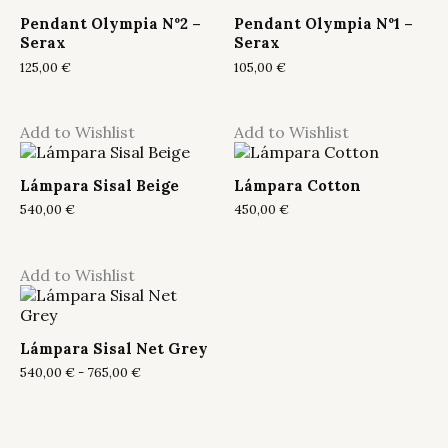
Pendant Olympia Nº2 –
Pendant Olympia Nº1 –
Serax
Serax
125,00
€
105,00
€
Add to Wishlist
Add to Wishlist
Lámpara Sisal Beige
Lámpara Cotton
540,00
€
450,00
€
Add to Wishlist
Lámpara Sisal Net Grey
Rango
540,00
€
-
765,00
€
de
precios:
desde
540,00 €