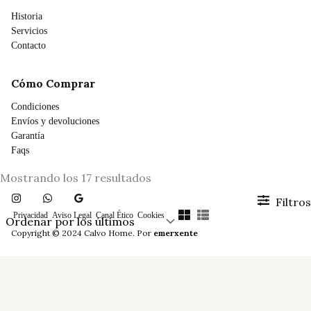
Historia
Servicios
Contacto
Cómo Comprar
Condiciones
Envíos y devoluciones
Garantía
Faqs
Ordenado
Mostrando los 17 resultados
por
los
Filtros
últimos
Privacidad
Aviso Legal
Canal Ético
Cookies
Copyright © 2024 Calvo Home. Por
emerxente
Precio
mínimo