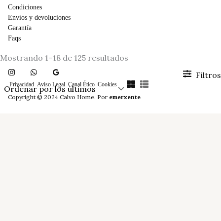
Condiciones
Envíos y devoluciones
Garantía
Faqs
Ordenado
Mostrando 1–18 de 125 resultados
por
los
Filtros
últimos
Privacidad
Aviso Legal
Canal Ético
Cookies
Copyright © 2024 Calvo Home. Por
emerxente
Precio
mínimo
FILTRAR
Decoración
Iluminación
Mesa & Cocina
Accesorios de Mesa
Copas y accesorios para vino