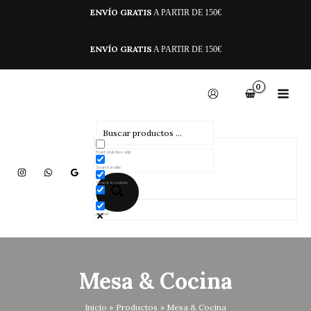
Ir
ENVÍO GRATIS
A PARTIR DE 150€
al
contenido
ENVÍO GRATIS
A PARTIR DE 150€
Exact matches only
Search in title
Search in content
product
Mesa & Cocina
Inicio
Productos
Mesa & Cocina