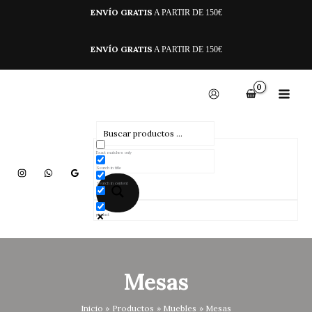
Ir
ENVÍO GRATIS
A PARTIR DE 150€
al
contenido
ENVÍO GRATIS
A PARTIR DE 150€
Exact matches only
Search in title
Search in content
product
Mesas
Inicio
Productos
Muebles
Mesas