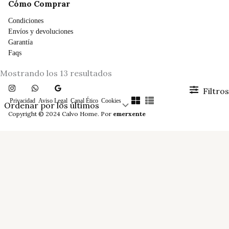
Cómo Comprar
Condiciones
Envíos y devoluciones
Garantía
Faqs
Ordenado
Mostrando los 13 resultados
por
los
Filtros
últimos
Privacidad
Aviso Legal
Canal Ético
Cookies
Copyright © 2024 Calvo Home. Por
emerxente
Precio
mínimo
FILTRAR
Decoración
Iluminación
Mesa & Cocina