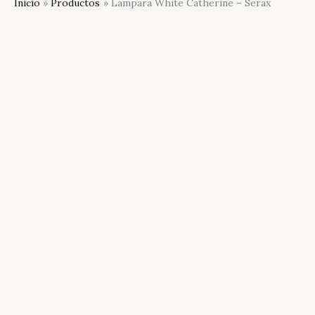
Inicio
Productos
Lámpara White Catherine – Serax