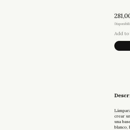
281,0
Disponibil
Add to 
Lámpa
White
Cather
-
Serax
cantid
Descr
Lámpara
crear un
una base
blanco,