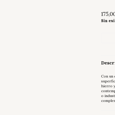
175,0
Sin ex
Descr
Con un d
superfic
hierro y
contemp
o indust
complem