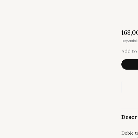
168,0
Disponibil
Add to 
Telesc
Pleiade
cantid
Descr
Doble te