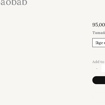
 Baobab
95,0
Tamañ
Add to 
Vela
-
Folia
Calanq
-
Baoba
cantid