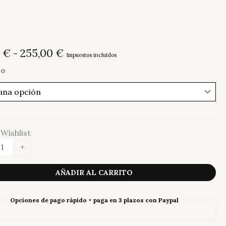
Rango
0
€
-
255,00
€
Impuestos incluidos
de
o
precios:
desde
95,00 €
hasta
255,00 €
Wishlist
+
ue
AÑADIR AL CARRITO
b
ad
Opciones de pago rápido + paga en 3 plazos con Paypal