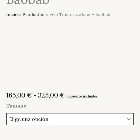
Inicio
Productos
Vela Tomorrowland – Baobab
Rango
165,00
€
-
325,00
€
Impuestos incluidos
de
Tamaño
precios:
desde
165,00 €
hasta
325,00 €