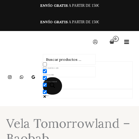
Ir
ENVÍO GRATIS
A PARTIR DE 150€
al
contenido
ENVÍO GRATIS
A PARTIR DE 150€
Exact matches only
Search in title
Search in content
product
Vela Tomorrowland –
Baobab